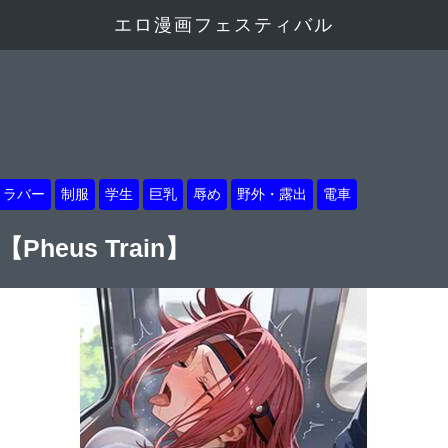
エロ漫画フェスティバル
ラバー
制服
学生
巨乳
辱め
野外・露出
電車
heus Train】