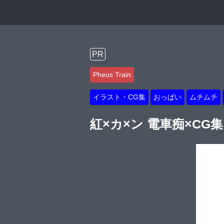
PR
Pheus Train
イラスト・CG集
おっぱい
ムチムチ
紅×カ×ン 電車痴×CG集【P