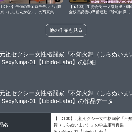
TD100】最強の着エロモデル『西陣
【▲100】生徒会長 一ノ瀬廻里・朝
郁奈（にしじんかな）』の写真集
全校演説後の準備運動『珍粕体操（
hakuEro-03【Libido-Labo】
んかすたいそう）』 Vol.006（PV06:
薄紫色の大人びたパンティ編）
【Libido-Labo】
他の作品も見る
0】元祖セクシー女性格闘家『不知火舞（しらぬいま
xyNinja-01【Libido-Labo】の詳細
0】元祖セクシー女性格闘家『不知火舞（しらぬいま
exyNinja-01【Libido-Labo】の作品データ
【TD100】元祖セクシー女性格闘家『不
品名
舞（しらぬいまい）』の学生服写真集
SexyNinja-01【Libido-Labo】