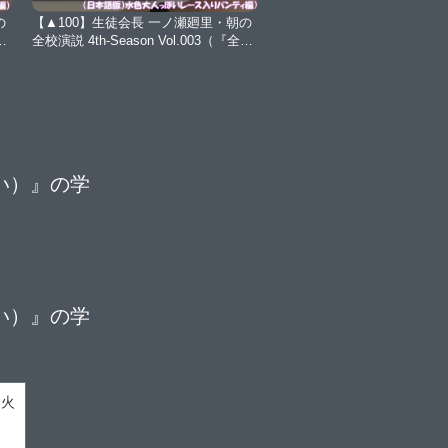
の
【▲100】生徒会長 一ノ瀬廻里・朝の
ち
全校演説 4th-Season Vol.003（『全校
生徒による主体的な校則変更による金
曜日週1日私服登校日について』（日
本語版）:水色の大人っぽいレース入
りパンティ編）【Libido-Labo】
い）』の学
い）』の学
知火