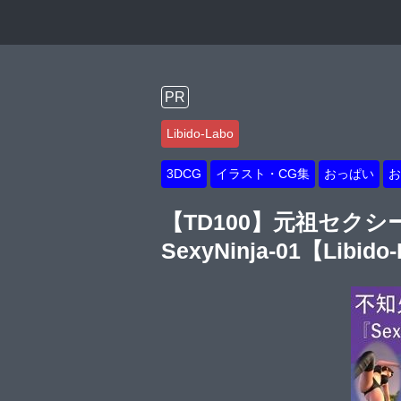
PR
Libido-Labo
3DCG
イラスト・CG集
おっぱい
お
【TD100】元祖セク
SexyNinja-01【Libido