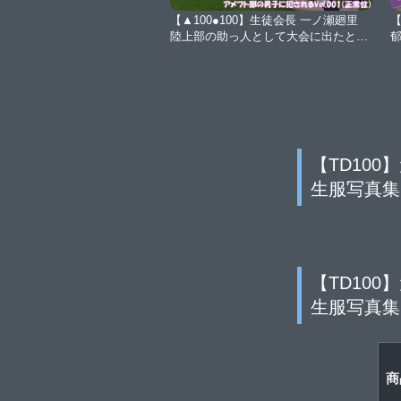
【▲100●100】生徒会長 一ノ瀬廻里
【
陸上部の助っ人として大会に出たとこ
ろ、同じスタジアムに来ていたアメフ
C
ト部の男子に犯●れる Vol.001（正常
位）【Libido-Labo】
【TD10
生服写真集 Se
【TD10
生服写真集 S
商