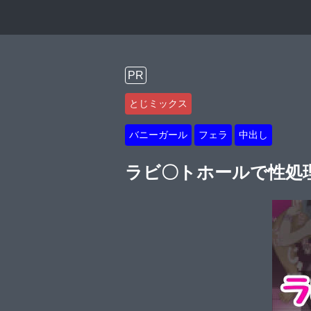
PR
とじミックス
バニーガール
フェラ
中出し
ラビ〇トホールで性処