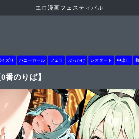
エロ漫画フェスティバル
パイズリ
バニーガール
フェラ
ぶっかけ
レオタード
中出し
ル【0番のりば】