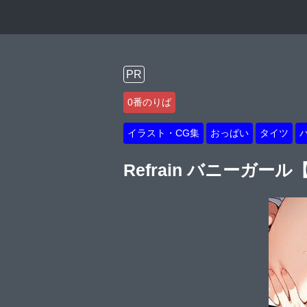
PR
0番のりば
イラスト・CG集
おっぱい
タイツ
Refrain バニーガー