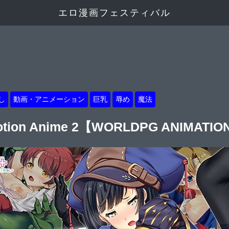
エロ漫画フェスティバル
し
動画・アニメーション
巨乳
辱め
魔法
on Anime 2【WORLDPG ANIMATIO