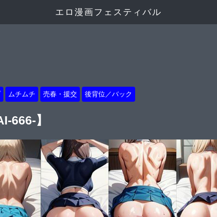
エロ漫画フェスティバル
プ
ムチムチ
売春・援交
後背位／バック
666-】