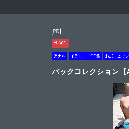
PR
AI-666-
アナル
イラスト・CG集
お尻・ヒッ
バックコレクション【AI-