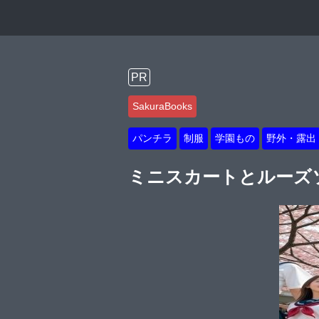
PR
SakuraBooks
パンチラ
制服
学園もの
野外・露出
ミニスカートとルーズソッ