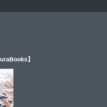
aBooks】