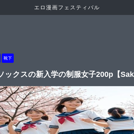
エロ漫画フェスティバル
靴下
クスの新入学の制服女子200p【Sakur