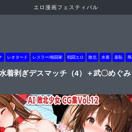
エロ漫画フェスティバル
ナ
レオタード
レスラー/格闘家
戦闘エロ
敗北
水着
羞恥
辱
.12 水着剥ぎデスマッチ（4）＋武〇め