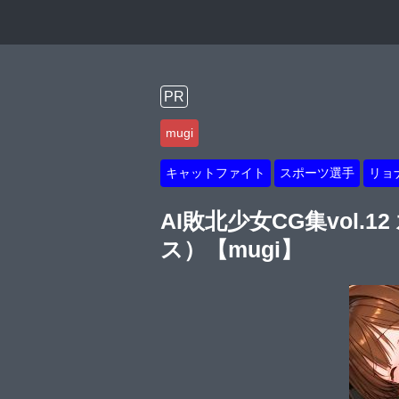
PR
mugi
キャットファイト
スポーツ選手
リョ
AI敗北少女CG集vol
ス）【mugi】