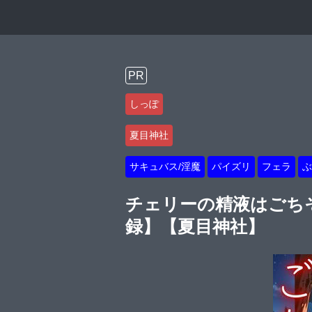
PR
しっぽ
夏目神社
サキュバス/淫魔
パイズリ
フェラ
ぶ
チェリーの精液はごちそ
録】【夏目神社】