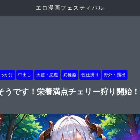
エロ漫画フェスティバル
っかけ
中出し
天使・悪魔
異種姦
色仕掛け
野外・露出
うです！栄養満点チェリー狩り開始！！