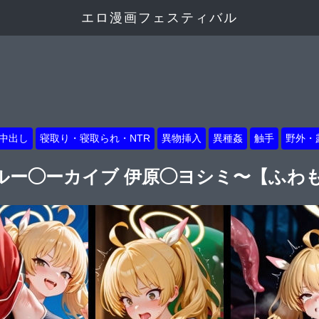
エロ漫画フェスティバル
中出し
寝取り・寝取られ・NTR
異物挿入
異種姦
触手
野外・
ルー◯ーカイブ 伊原◯ヨシミ〜【ふわ