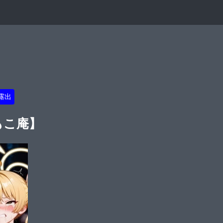
露出
もこ庵】