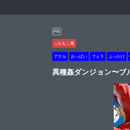
PR
ふわもこ庵
アナル
おっぱい
フェラ
ぶっかけ
異種姦ダンジョン〜ブ