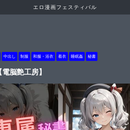
エロ漫画フェスティバル
中出し
制服
和服・浴衣
着衣
睡眠姦
秘書
1【電脳艶工房】