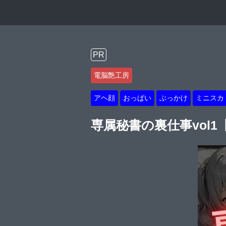
PR
電脳艶工房
アヘ顔
おっぱい
ぶっかけ
ミニスカ
専属秘書の裏仕事vol