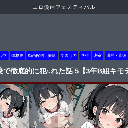
エロ漫画フェスティバル
ルマ
体格差
動画配信・撮影
学園もの
学生
密室
退廃・背徳
で徹底的に犯○れた話 5【3年B組キモ