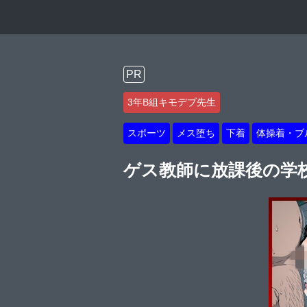
PR
3年B組キモデブ先生
スポーツ
メス堕ち
下着
体操着・ブ
ゲス教師に放課後の学校