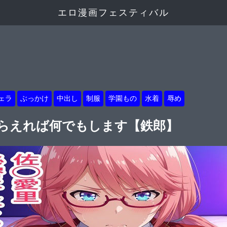
エロ漫画フェスティバル
ェラ
ぶっかけ
中出し
制服
学園もの
水着
辱め
もらえれば何でもします【鉄郎】