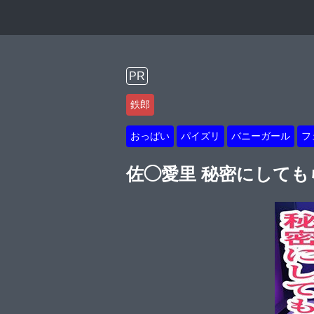
PR
鉄郎
おっぱい
パイズリ
バニーガール
フ
佐◯愛里 秘密にして