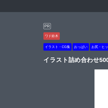
PR
ワド鈴木
イラスト・CG集
おっぱい
お尻・ヒ
イラスト詰め合わせ50