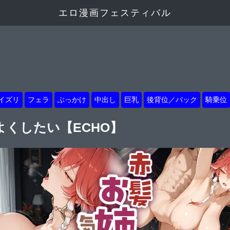
エロ漫画フェスティバル
イズリ
フェラ
ぶっかけ
中出し
巨乳
後背位／バック
騎乗位
くしたい【ECHO】