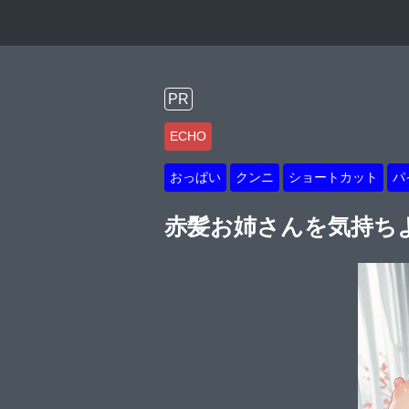
PR
ECHO
おっぱい
クンニ
ショートカット
パ
赤髪お姉さんを気持ちよ