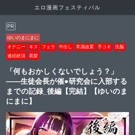
エロ漫画フェスティバル
PR
ゆいのまにまに
オナニー
キス
フェラ
中出し
常識改変
手コキ
洗脳
連続絶頂
黒髪
「何もおかしくないでしょう？」
――生徒会長が催●研究会に入部する
までの記録_後編【完結】【ゆいのま
にまに】