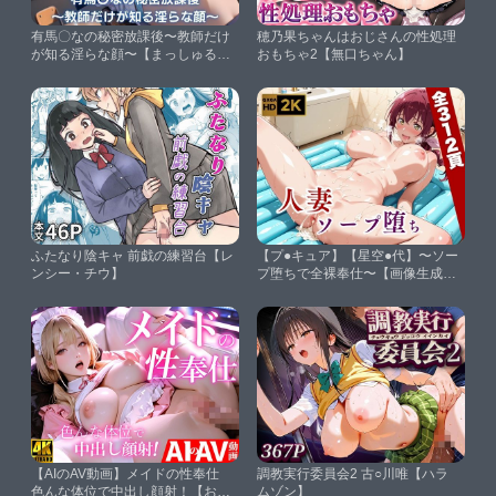
有馬〇なの秘密放課後〜教師だけ
穂乃果ちゃんはおじさんの性処理
が知る淫らな顔〜【まっしゅるー
おもちゃ2【無口ちゃん】
む】
ふたなり陰キャ 前戯の練習台【レ
【プ●キュア】【星空●代】〜ソー
ンシー・チウ】
プ堕ちで全裸奉仕〜【画像生成マ
ン】
【AIのAV動画】メイドの性奉仕
調教実行委員会2 古○川唯【ハラ
色んな体位で中出し顔射！【おく
ムゾン】