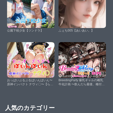
公園下校少女【ツンドラ】
ふぇち005【あいあい。】
おっぱいぶるぶるばいんばいん〜
BreedingParty 爆乳ギャルの雌乳
原神インパクト ナヴィ〇〜【らい
牛化計画 〜飲んだら最後、種付け
とにんぐ】
は孕むまで〜 第一話 みうとゆい
な【FudooManken】
人気のカテゴリー