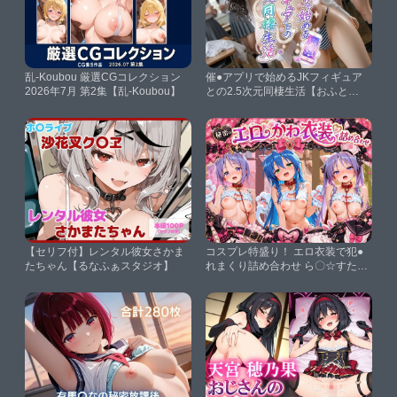
乱-Koubou 厳選CGコレクション
催●アプリで始めるJKフィギュア
2026年7月 第2集【乱-Koubou】
との2.5次元同棲生活【おふと
ん・たいむ】
【セリフ付】レンタル彼女さかま
コスプレ特盛り！ エロ衣装で犯●
たちゃん【るなふぁスタジオ】
れまくり詰め合わせ ら〇☆すた
【溶けちゃうチョコ】