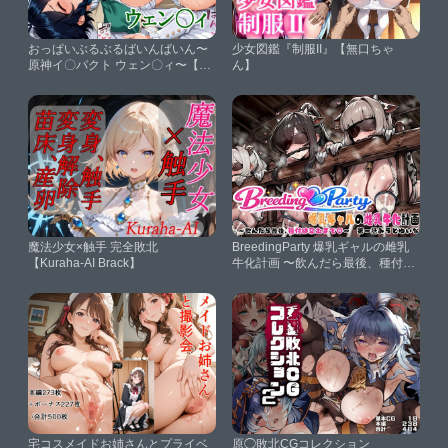
おっぱいぶるぶるばいんばいん〜
少女図鑑『制服II』【無口ちゃ
原神イ〇パクト ウェン〇ィ〜【ら
ん】
いとにんぐ】
魔法少女×触手 完全敗北
BreedingParty 爆乳ギャルの雌乳
【Kuraha-AI Brack】
牛化計画 〜飲んだら最後、種付け
は孕むまで〜 第一話 みうとゆい
な【FudooManken】
宅コスメイドお姉さんとプライベ
原◯敗北CGコレクション