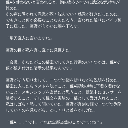
催●を使わないと言われると、胸の奥をかすかに残念な気持ちが
掠めた。
あの声に導かれて意識が深く沈んでいく感覚が好きだったのに。
でもきっと何か必要なことなんだろう。言われた通りにパイプ椅
子に座った。葛野が向かいに腰を下ろす。
「単刀直入に言いますね」
葛野の目が私を真っ直ぐに見据えた。
「会長。あなたがこの部室でしてきた行動のいくつかは、催●で
僕が植え付けた暗示の結果なんです」
葛野がそう切り出して、一つずつ指を折りながら説明を始めた。
部室に入ったらベストを脱ぐこと。催●実験の時に下着を着けな
いこと。スキンシップを当然だと思うこと。授業中にセンサーを
装着すること。そして性交を実験の一部として受け入れること。
私はしばらく黙って聞いていた。葛野が真剣な顔で一つずつ列挙
していくのを見ながら、ゆっくりと首をかしげた。
「催●……？でも、それは全部当然のことですよね？」