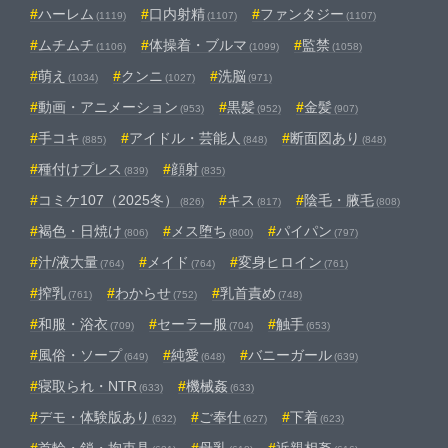
ハーレム
口内射精
ファンタジー
(1119)
(1107)
(1107)
ムチムチ
体操着・ブルマ
監禁
(1106)
(1099)
(1058)
萌え
クンニ
洗脳
(1034)
(1027)
(971)
動画・アニメーション
黒髪
金髪
(953)
(952)
(907)
手コキ
アイドル・芸能人
断面図あり
(885)
(848)
(848)
種付けプレス
顔射
(839)
(835)
コミケ107（2025冬）
キス
陰毛・腋毛
(826)
(817)
(808)
褐色・日焼け
メス堕ち
パイパン
(806)
(800)
(797)
汁/液大量
メイド
変身ヒロイン
(764)
(764)
(761)
搾乳
わからせ
乳首責め
(761)
(752)
(748)
和服・浴衣
セーラー服
触手
(709)
(704)
(653)
風俗・ソープ
純愛
バニーガール
(649)
(648)
(639)
寝取られ・NTR
機械姦
(633)
(633)
デモ・体験版あり
ご奉仕
下着
(632)
(627)
(623)