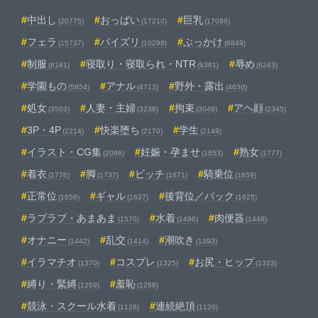
中出し
おっぱい
巨乳
(20775)
(17210)
(17096)
フェラ
パイズリ
ぶっかけ
(15737)
(10298)
(8849)
制服
寝取り・寝取られ・NTR
辱め
(8181)
(6381)
(6243)
学園もの
アナル
野外・露出
(5854)
(4713)
(4630)
処女
人妻・主婦
拘束
アヘ顔
(3503)
(3238)
(3049)
(2345)
3P・4P
快楽堕ち
学生
(2214)
(2170)
(2149)
イラスト・CG集
妊娠・孕ませ
熟女
(2086)
(1853)
(1777)
着衣
脚
ビッチ
騎乗位
(1776)
(1737)
(1671)
(1659)
正常位
ギャル
後背位／バック
(1656)
(1637)
(1625)
ラブラブ・あまあま
水着
肉便器
(1570)
(1496)
(1448)
オナニー
乱交
潮吹き
(1442)
(1414)
(1393)
イラマチオ
コスプレ
お尻・ヒップ
(1370)
(1325)
(1323)
縛り・緊縛
羞恥
(1269)
(1268)
競泳・スクール水着
連続絶頂
(1128)
(1120)