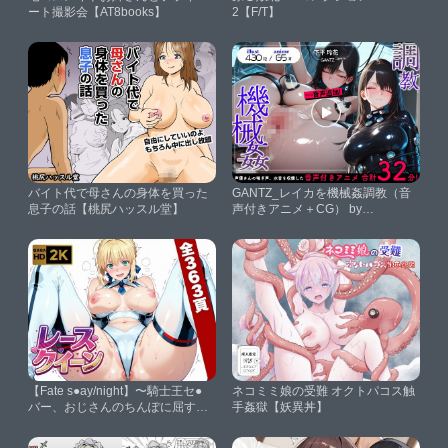
ート撮影会【AT8books】
2【F/T】
バイト代で母さんの身体を買った
GANTZ_レイカを機械姦調教（音
息子の話【桃尻ハッスル堂】
声付きアニメ＋CG） by
Animalplay【AnimalPlay】
【Fate s●ay/night】〜騎士王セ●
ネコミミ娘の受難 オクトパコス触
バー、おじさんのちんぽに屈す〜
手姦獄【妖異丼】
【画像生成マン】