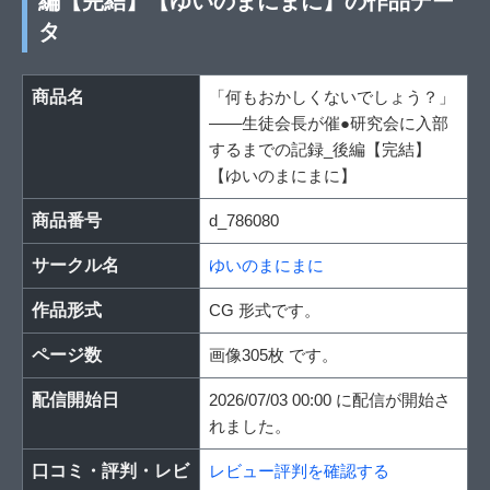
編【完結】【ゆいのまにまに】の作品デー
タ
商品名
「何もおかしくないでしょう？」
――生徒会長が催●研究会に入部
するまでの記録_後編【完結】
【ゆいのまにまに】
商品番号
d_786080
サークル名
ゆいのまにまに
作品形式
CG 形式です。
ページ数
画像305枚 です。
配信開始日
2026/07/03 00:00 に配信が開始さ
れました。
口コミ・評判・レビ
レビュー評判を確認する