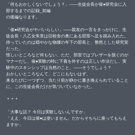
「何もおかしくないでしょう？」――生徒会長が催●研究会に入
部するまでの記録_前編
の後編なります。
「催●研究会がヤバいらしい」――親友の一言をきっかけに、生
徒会長・八乙女朱里は旧校舎の奥にある部室へ足を踏み入れた。
待っていたのは穏やかな物腰の年下の部長と、整然とした研究室
だった。
怪しいところなど何もない。ただ、部室ではブレザーを脱ぐのが
マナーだし、催●実験の時に下着を外すのは正しい作法だし、実
験中のスキンシップは当然のこと。――そうでしょう？
おかしいところなんて、どこにもないはず。
来るたびに一つずつ、当たり前が静かに書き換えられていること
に、この生徒会長だけが気づいていなかった。
＊＊＊
「大事な話？ 今日は実験しないんですか」
「ええ、今日は催●は使いません。だからそちらに座ってもらえ
ますか」