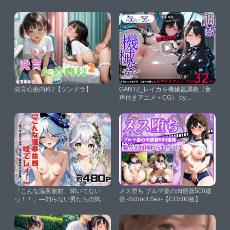
いとにんぐ】
集〜【studioマナブ】
発育心療内科2【ツンドラ】
GANTZ_レイカを機械姦調教（音
声付きアニメ＋CG） by
Animalplay【AnimalPlay】
「こんな温泉旅館、聞いてない
メス堕ち ブルマ姿の肉便器500連
っ！！」―知らない男たちの気
発 -School Sex-【CG500枚】
配、逃げ場のない湯けむりの中で
【けいちゃみ】
―フ○ーナ＆ナ○ーダ編【スタート
エンド】