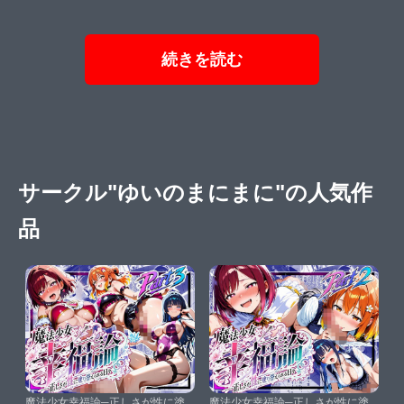
続きを読む
サークル"ゆいのまにまに"の人気作
品
魔法少女幸福論─正しさが性に塗
魔法少女幸福論─正しさが性に塗