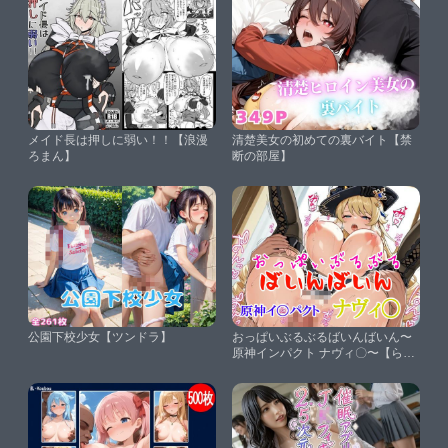
メイド長は押しに弱い！！【浪漫
清楚美女の初めての裏バイト【禁
ろまん】
断の部屋】
公園下校少女【ツンドラ】
おっぱいぶるぶるばいんばいん〜
原神インパクト ナヴィ〇〜【らい
とにんぐ】