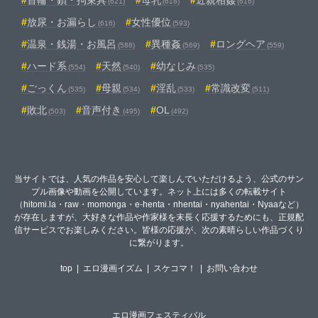
首輪・鎖・拘束具
母乳
近親相姦
(621)
(618)
(616)
放尿・お漏らし
女性優位
(616)
(593)
温泉・銭湯・お風呂
異種姦
ロングヘア
(588)
(569)
(559)
ハード系
天然
幼なじみ
(554)
(540)
(535)
ごっくん
母親
淫乱
常識改変
(535)
(534)
(533)
(511)
敗北
音声付き
OL
(503)
(495)
(492)
当サイトでは、人気の作品を安心して楽しんでいただけるよう、公式のサン
プル画像や動画を公開しています。ネット上には多くの転載サイト
（hitomi.la・raw・momonga・e-henta・nhentai・nyahentai・Nyaaなど）
が存在しますが、大好きな作品や作家様を末長く応援するためにも、正規配
信サービスでお楽しみください。皆様の応援が、次の素晴らしい作品づくり
に繋がります。
top
|
エロ漫画イズム
|
スケコマ！
|
お問い合わせ
エロ漫画フェスティバル