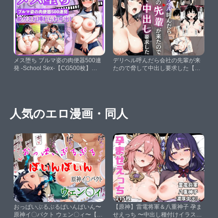
メス堕ち ブルマ姿の肉便器500連
デリヘル呼んだら会社の先輩が来
発 -School Sex-【CG500枚】
たので脅して中出し要求した【お
【けいちゃみ】
れんじソーダ】
人気のエロ漫画・同人
おっぱいぶるぶるばいんばいん〜
【原神】雷電将軍＆八重神子 孕ま
原神イ〇パクト ウェン〇ィ〜【ら
せえっち 〜中出し種付けイラスト