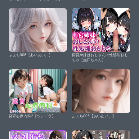
み】
ふぇち006【あいあい。】
雨宮姉妹はおじさんの性処理おも
ちゃ【無口ちゃん】
発育心療内科2【ツンドラ】
ふぇち005【あいあい。】