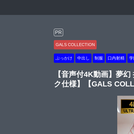
PR
GALS COLLECTION
ぶっかけ
中出し
制服
口内射精
学
【音声付4K動画】夢幻
ク仕様】【GALS COLL