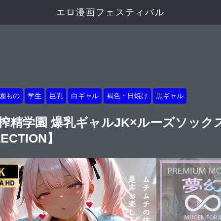
エロ漫画フェスティバル
園もの
学生
巨乳
白ギャル
褐色・日焼け
黒ギャル
 搾精学園 爆乳ギャルJK×ルーズソッ
ECTION】