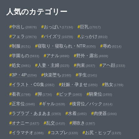
人気のカテゴリー
中出し
おっぱい
巨乳
(20676)
(17134)
(17017)
フェラ
パイズリ
ぶっかけ
(15674)
(10259)
(8810)
制服
寝取り・寝取られ・NTR
辱め
(8151)
(6350)
(6214)
学園もの
アナル
野外・露出
(5833)
(4690)
(4609)
処女
人妻・主婦
拘束
アヘ顔
(3481)
(3225)
(3037)
(2333)
3P・4P
快楽堕ち
学生
(2204)
(2160)
(2141)
イラスト・CG集
妊娠・孕ませ
熟女
(2082)
(1850)
(1769)
着衣
脚
ビッチ
騎乗位
(1768)
(1734)
(1663)
(1650)
正常位
ギャル
後背位／バック
(1646)
(1628)
(1614)
ラブラブ・あまあま
水着
肉便器
(1563)
(1482)
(1444)
オナニー
乱交
潮吹き
(1427)
(1410)
(1387)
イラマチオ
コスプレ
お尻・ヒップ
(1366)
(1320)
(1315)