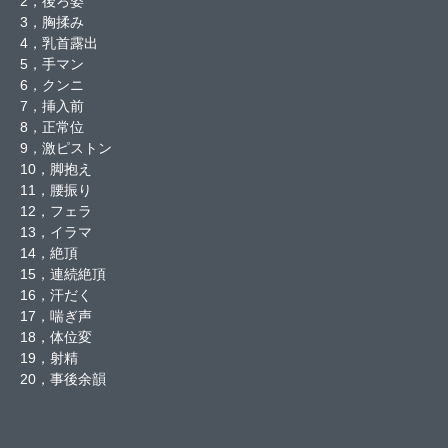
2，後ろ姿
3，胸揉み
4，乳首露出
5，手マン
6，クンニ
7，挿入前
8，正常位
9，激ピストン
10，脚抱え
11，腰振り
12，フェラ
13，イラマ
14，絶頂
15，連続絶頂
16，汗だく
17，喘ぎ声
18，体位変
19，射精
20，事後余韻