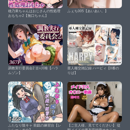
穂乃果ちゃんはおじさんの性処理
ふぇち005【あいあい。】
おもちゃ2【無口ちゃん】
調教実行委員会2 古○川唯【ハラ
亜人種交雑記録 ハーピィ【0番の
ムゾン】
りば】
ふたなり陰キャ 前戯の練習台【レ
【ご主人様、見ててください】 従