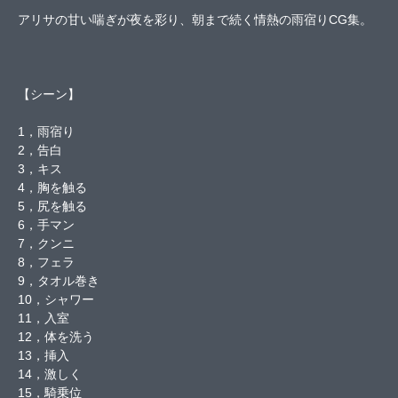
アリサの甘い喘ぎが夜を彩り、朝まで続く情熱の雨宿りCG集。
【シーン】
1，雨宿り
2，告白
3，キス
4，胸を触る
5，尻を触る
6，手マン
7，クンニ
8，フェラ
9，タオル巻き
10，シャワー
11，入室
12，体を洗う
13，挿入
14，激しく
15，騎乗位