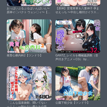
おっぱいぶるぶるばいんばいん〜
【原神】雷電将軍＆八重神子 孕ま
原神イ〇パクト ウェン〇ィ〜【ら
せえっち 〜中出し種付けイラスト
いとにんぐ】
集〜【studioマナブ】
発育心療内科2【ツンドラ】
GANTZ_レイカを機械姦調教（音
声付きアニメ＋CG） by
Animalplay【AnimalPlay】
「こんな温泉旅館、聞いてない
公園下校少女【ツンドラ】
っ！！」―知らない男たちの気