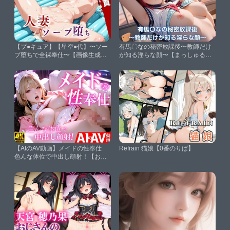
【プ●キュア】【星空●代】〜ソー
有馬〇なの秘密放課後〜教師だけ
プ堕ちで全裸奉仕〜【画像生成マ
が知る淫らな顔〜【まっしゅるー
ン】
む】
【AIのAV動画】メイドの性奉仕
Refrain 猫娘【0番のりば】
色んな体位で中出し顔射！【おく
み】