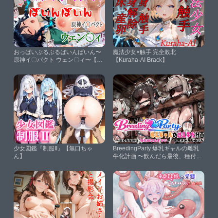
おっぱいぶるぶるばいんばいん〜
魔法少女×触手 完全敗北
原神イ〇パクト ウェン〇ィ〜【ら
【Kuraha-AI Brack】
いとにんぐ】
少女図鑑『制服II』【無口ちゃ
BreedingParty 爆乳ギャルの雌乳
ん】
牛化計画 〜飲んだら最後、種付け
は孕むまで〜 第一話 みうとゆい
な【FudooManken】