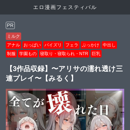
エロ漫画フェスティバル
PR
ミルク
アナル
おっぱい
パイズリ
フェラ
ぶっかけ
中出し
制服
学園もの
寝取り・寝取られ・NTR
巨乳
【3作品収録】〜アリサの濡れ透け三
連プレイ〜【みるく】