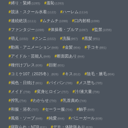
縛り・緊縛
羞恥
(1265)
(1263)
競泳・スクール水着
ハーレム
(1122)
(1114)
連続絶頂
ムチムチ
口内射精
(1111)
(1099)
(1099)
ファンタジー
体操着・ブルマ
監禁
(1098)
(1097)
(1056)
萌え
クンニ
洗脳
黒髪
(1032)
(1022)
(967)
(951)
動画・アニメーション
金髪
手コキ
(948)
(904)
(881)
アイドル・芸能人
断面図あり
(848)
(844)
種付けプレス
顔射
(836)
(831)
コミケ107（2025冬）
キス
陰毛・腋毛
(826)
(812)
(804)
褐色・日焼け
パイパン
メス堕ち
(801)
(796)
(795)
メイド
変身ヒロイン
汁/液大量
(759)
(757)
(756)
搾乳
わからせ
乳首責め
(754)
(750)
(744)
和服・浴衣
セーラー服
触手
(707)
(704)
(648)
風俗・ソープ
純愛
バニーガール
(646)
(644)
(638)
寝取られ・NTR
デモ・体験版あり
(631)
(628)