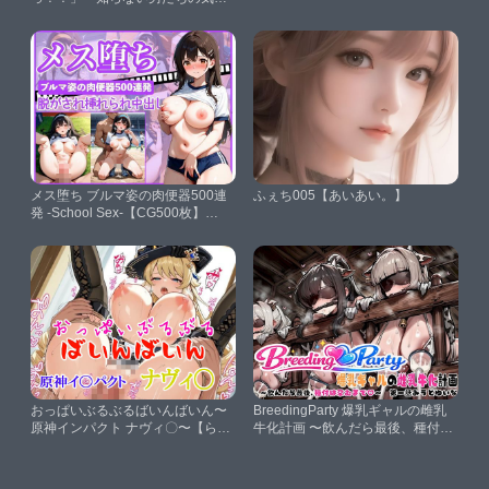
配、逃げ場のない湯けむりの中で
―フ○ーナ＆ナ○ーダ編【スタート
エンド】
メス堕ち ブルマ姿の肉便器500連
ふぇち005【あいあい。】
発 -School Sex-【CG500枚】
【けいちゃみ】
おっぱいぶるぶるばいんばいん〜
BreedingParty 爆乳ギャルの雌乳
原神インパクト ナヴィ〇〜【らい
牛化計画 〜飲んだら最後、種付け
とにんぐ】
は孕むまで〜 第一話 みうとゆい
な【FudooManken】