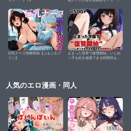
ンシー・チウ】
順メイドの更衣室秘密オナニーと
大量潮吹き動画【SF企画】
巨乳ナース禁断関係【ぷるぷるプ
止まった世界で復讐開始。いじめ
リン】
っ子を好き放題できる時間停止ラ
イフ〜井〇上たきな編〜【いちぢ
く】
人気のエロ漫画・同人