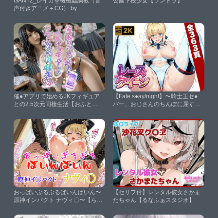
GANTZ_レイカを機械姦調教（音
公園下校少女【ツンドラ】
声付きアニメ＋CG） by
Animalplay【AnimalPlay】
催●アプリで始めるJKフィギュア
【Fate s●ay/night】〜騎士王セ●
との2.5次元同棲生活【おふと
バー、おじさんのちんぽに屈す〜
ん・たいむ】
【画像生成マン】
おっぱいぶるぶるばいんばいん〜
【セリフ付】レンタル彼女さかま
原神インパクト ナヴィ〇〜【らい
たちゃん【るなふぁスタジオ】
とにんぐ】