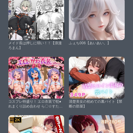
メイド長は押しに弱い！！【浪漫
ふぇち006【あいあい。】
ろまん】
コスプレ特盛り！ エロ衣装で犯●
清楚美女の初めての裏バイト【禁
れまくり詰め合わせ ら〇☆すた
断の部屋】
【溶けちゃうチョコ】