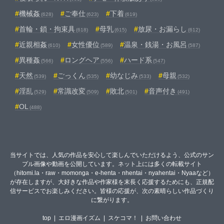
機械姦
ご奉仕
下着
(628)
(623)
(619)
首輪・鎖・拘束具
母乳
放尿・お漏らし
(618)
(615)
(612)
近親相姦
女性優位
温泉・銭湯・お風呂
(610)
(589)
(587)
異種姦
ロングヘア
ハード系
(566)
(556)
(547)
天然
ごっくん
幼なじみ
母親
(539)
(535)
(533)
(532)
淫乱
常識改変
敗北
音声付き
(529)
(509)
(501)
(491)
OL
(488)
当サイトでは、人気の作品を安心して楽しんでいただけるよう、公式のサン
プル画像や動画を公開しています。ネット上には多くの転載サイト
（hitomi.la・raw・momonga・e-henta・nhentai・nyahentai・Nyaaなど）
が存在しますが、大好きな作品や作家様を末長く応援するためにも、正規配
信サービスでお楽しみください。皆様の応援が、次の素晴らしい作品づくり
に繋がります。
top
|
エロ漫画イズム
|
スケコマ！
|
お問い合わせ