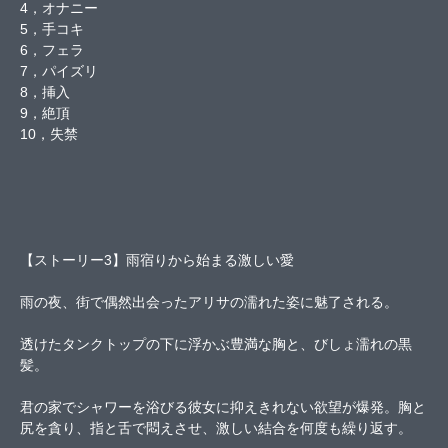
4，オナニー
5，手コキ
6，フェラ
7，パイズリ
8，挿入
9，絶頂
10，失禁
【ストーリー3】雨宿りから始まる激しい愛
雨の夜、街で偶然出会ったアリサの濡れた姿に魅了される。
透けたタンクトップの下に浮かぶ豊満な胸と、びしょ濡れの黒
髪。
君の家でシャワーを浴びる彼女に抑えきれない欲望が爆発。胸と
尻を貪り、指と舌で悶えさせ、激しい結合を何度も繰り返す。