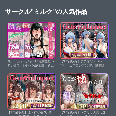
サークル"ミルク"の人気作品
ヨル・〇ォージャー堕落調教録 〜
【3作品収録】チア甘〇・バレエ
赤い部屋・野外・家庭教師・倉
甘〇・エプロン甘〇 淫乱総集編
庫・老紳士の5つの屈辱〜【みる
【みるく】
く】
【3作品収録】原・神〇桃 3シチ
【3作品収録】〜アリサの濡れ透