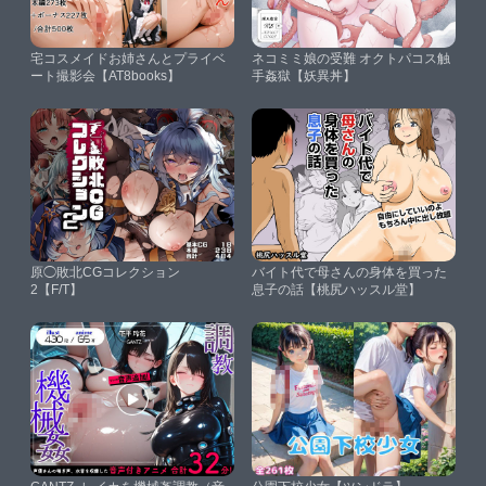
宅コスメイドお姉さんとプライベ
ネコミミ娘の受難 オクトパコス触
ート撮影会【AT8books】
手姦獄【妖異丼】
原◯敗北CGコレクション
バイト代で母さんの身体を買った
2【F/T】
息子の話【桃尻ハッスル堂】