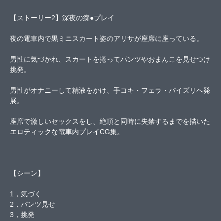
【ストーリー2】深夜の痴●プレイ
夜の電車内で黒ミニスカート姿のアリサが座席に座っている。
男性に気づかれ、スカートを捲ってパンツやおまんこを見せつけ
挑発。
男性がオナニーして精液をかけ、手コキ・フェラ・パイズリへ発
展。
座席で激しいセックスをし、絶頂と同時に失禁するまでを描いた
エロティックな電車内プレイCG集。
【シーン】
1，気づく
2，パンツ見せ
3，挑発